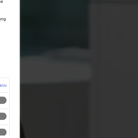
pa
ung
ktiv