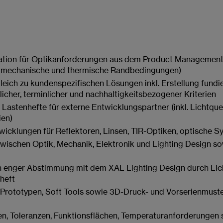
tion für Optikanforderungen aus dem Product Management (Z
 mechanische und thermische Randbedingungen)
ich zu kundenspezifischen Lösungen inkl. Erstellung fundi
licher, terminlicher und nachhaltigkeitsbezogener Kriterien
r Lastenhefte für externe Entwicklungspartner (inkl. Lichtq
ien)
icklungen für Reflektoren, Linsen, TIR-Optiken, optische Sy
zwischen Optik, Mechanik, Elektronik und Lighting Design so
 in enger Abstimmung mit dem XAL Lighting Design durch Lic
heft
rototypen, Soft Tools sowie 3D-Druck- und Vorserienmuste
hen, Toleranzen, Funktionsflächen, Temperaturanforderungen