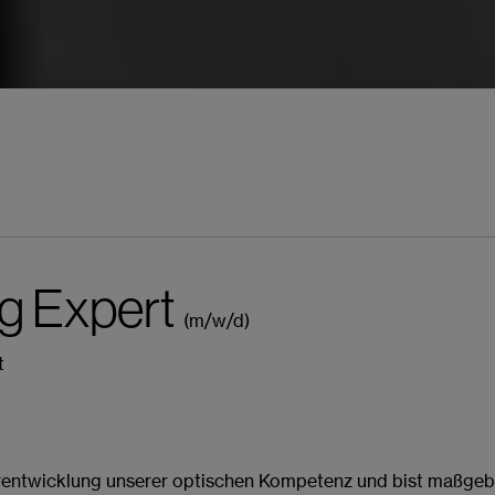
ng Expert
(m/w/d)
t
tsApp bewerben
rentwicklung unserer optischen Kompetenz und bist maßgebli