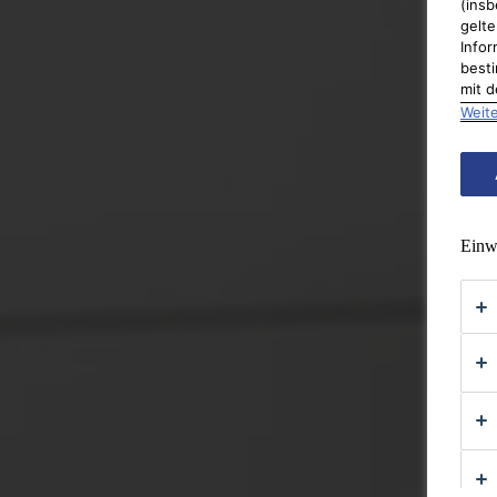
(insb
gelte
Infor
besti
mit d
Weite
Einwi