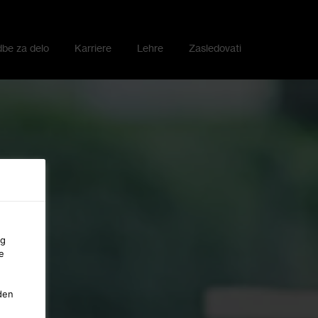
be za delo
Karriere
Lehre
Zasledovati
ng
e
den