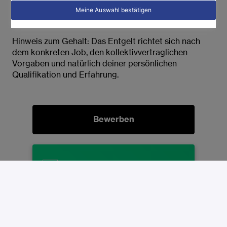
Optimalerweise ist der Arbeitsort für dich gut
Meine Auswahl bestätigen
erreichbar
Hinweis zum Gehalt: Das Entgelt richtet sich nach
dem konkreten Job, den kollektivvertraglichen
Vorgaben und natürlich deiner persönlichen
Qualifikation und Erfahrung.
Bewerben
Mit WhatsApp bewerben
oder