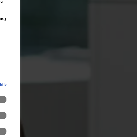
pa
ung
ktiv