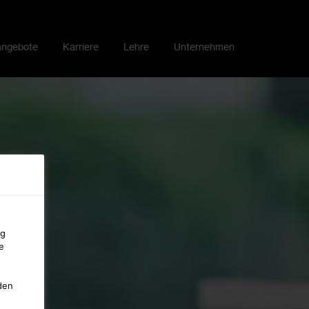
angebote
Karriere
Lehre
Unternehmen
ng
e
den