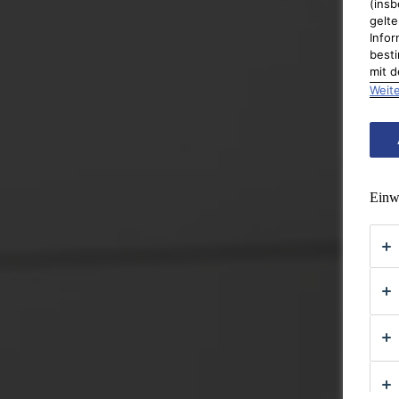
(insb
gelte
Infor
besti
mit d
Weite
Einwi