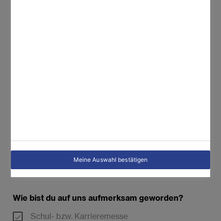
Stattdessen hier schreiben
Weitere Fragen & Upload Dokumente
Fast fertig! Hier kannst du weitere Dokumente
hochladen
Dienstzeugnisse, Ausbildungsnachweise etc.
Datei hochladen
oder Datei hier hinziehen
Meine Auswahl bestätigen
Datei hochladen oder Datei hi
Wie bist du auf uns aufmerksam geworden?
Schul- bzw. Karrieremesse