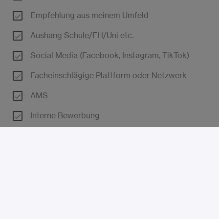
Empfehlung aus meinem Umfeld
Aushang Schule/FH/Uni etc.
Social Media (Facebook, Instagram, TikTok)
Facheinschlägige Plattform oder Netzwerk
AMS
Interne Bewerbung
Kleine Zeitung
LinkedIn
Postwurf
Sonstiges